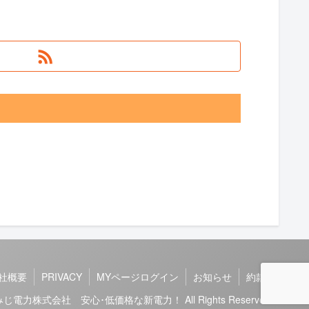
社概要
PRIVACY
MYページログイン
お知らせ
約款
26 もみじ電力株式会社 安心･低価格な新電力！ All Rights Reserved.