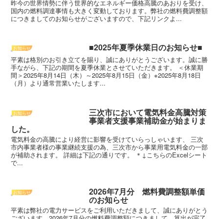
昨今の世界情勢に伴う世界的なエネルギー価格高騰のあおりを受け、
国内の燃料調達事情も大きく変動しております。弊社の燃料費調整額
につきましてのお知らせがございますので、下記リンクよ...
■2025年夏季休業日のお知らせ■
お知らせ
平素は格別のお引き立てを賜り、誠にありがとうございます。誠に勝
手ながら、下記の期間を夏季休業とさせていただきます。 ＜休業期
間＞2025年8月14日（木）～2025年8月15日（金）※2025年8月18日
（月）より通常営業いたします...
三次市において電気料金高騰対策
お知らせ
事業者支援事業補助金が始まりま
した。
電気料金の高騰により経営に影響を受けていらっしゃいます、 三次
市内事業者様の事業継続支援の為、三次市から事業用電気料金の一部
が補助されます。 詳細は下記の通りです。 ＊↓こちらのExcelシート
で...
2026年7月分 燃料費調整額単価
お知らせ
のお知らせ
平素は弊社の電力サービスをご利用いただきまして、誠にありがとう
ございます。2026年7月分の燃料費調整額につきまして、算出が完了