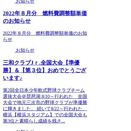
お知らせ
2022年８月分 燃料費調整額単価
のお知らせ
2022年８月分 燃料費調整額単価のお知
らせ
お知らせ
三和クラブJｒ.全国大会【準優
勝】＆【第３位】おめでとうござ
います♪
第2回全日本少年軟式野球クラブチーム
選抜大会＠琵琶湖 8/10～行われた 全国
大会で地元三次市の野球クラブが準優勝
に輝きました。 続いて8/22～行われた、
横浜【横浜スタジアム】での全国大会も
第3位と素晴らし成績を残さ...