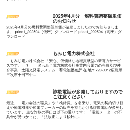
2025年4月分 燃料費調整額単価
お知らせ
のお知らせ
2025年4月分の燃料費調整額単価が確定しましたのでお知らせしま
す。 price1_202504（低圧）ダウンロード price1_202504（高圧）ダ
ウンロード
もみじ電力株式会社
お知らせ
もみじ電力株式会社 「安心、低価格な地域貢献型の新電力サービ
スです。」 社 名もみじ電力株式会社事業内容電力の売買及び仲
介事業 太陽光発電システム 蓄電池販売所 在 地〒728-0012広島県
三次市十日市中...
詐欺電話が多発しておりますので
お知らせ
ご注意ください
最近、「電力会社の職員」や「検針員」を名乗り、電気の契約切り替
えや節電機器や節電ブレーカーの販売を持ちかける詐欺電話が多発し
ています。 主な詐欺の手口は以下の通りです： 「電気メーターの不
具合が見つかった」「法改正により検針に...