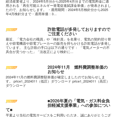
経済産業省より、2024年5月分から2025年4月分までの電気料金に適
用される「再生可能エネルギー発電促進賦課金単価」が発表されまし
たので、お知らせします。 ・適用期間：2024年5月検針分から2025
年4月検針分まで・適用単価：3...
詐欺電話が多発しておりますので
お知らせ
ご注意ください
最近、「電力会社の職員」や「検針員」を名乗り、電気の契約切り替
えや節電機器や節電ブレーカーの販売を持ちかける詐欺電話が多発し
ています。 主な詐欺の手口は以下の通りです： 「電気メーターの不
具合が見つかった」「法改正により検針に...
2024年11月 燃料費調整単価の
お知らせ
お知らせ
2024年11月の燃料費調整額単価が確定しましたのでお知らせしま
す。 price1_2024011（低圧）ダウンロード price1_2024011（高圧）
ダウンロード
■2026年夏の「電気・ガス料金負
お知らせ
担軽減支援事業」への参加につい
て■
平素より当社の電気サービスをご利用いただき、誠にありがとうござ