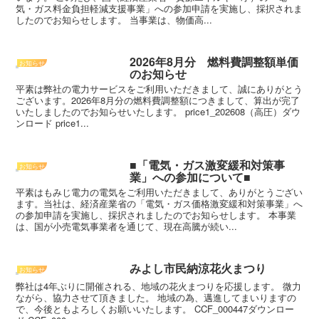
気・ガス料金負担軽減支援事業」への参加申請を実施し、採択されま
したのでお知らせします。 当事業は、物価高...
2026年8月分 燃料費調整額単価
お知らせ
のお知らせ
平素は弊社の電力サービスをご利用いただきまして、誠にありがとう
ございます。2026年8月分の燃料費調整額につきまして、算出が完了
いたしましたのでお知らせいたします。 price1_202608（高圧）ダウ
ンロード price1...
■「電気・ガス激変緩和対策事
お知らせ
業」への参加について■
平素はもみじ電力の電気をご利用いただきまして、ありがとうござい
ます。当社は、経済産業省の「電気・ガス価格激変緩和対策事業」へ
の参加申請を実施し、採択されましたのでお知らせします。 本事業
は、国が小売電気事業者を通じて、現在高騰が続い...
みよし市民納涼花火まつり
お知らせ
弊社は4年ぶりに開催される、地域の花火まつりを応援します。 微力
ながら、協力させて頂きました。 地域の為、邁進してまいりますの
で、今後ともよろしくお願いいたします。 CCF_000447ダウンロー